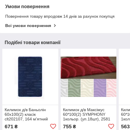
Умови повернення
Повернення товару впродовж 14 днів за рахунок покупця
Всі умови повернення
Подібні товари компанії
Килимок д/в Баньолін
Килимок д/в Максімус
Кили
60х100(2) класік
60*100(2) SYMPHONY
60*
clt202107, 164 м'ятний
1кольор. (уп.18шт), 2581
1кол
перлино-білий
перл
671
755
563
₴
₴