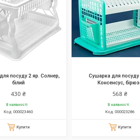
для посуду 2 яр. Солнер,
Сушарка для посуду 
білий
Консенсус, бірюз
430 ₴
568 ₴
В наявності
В наявності
000023460
000023286
Купити
Купити