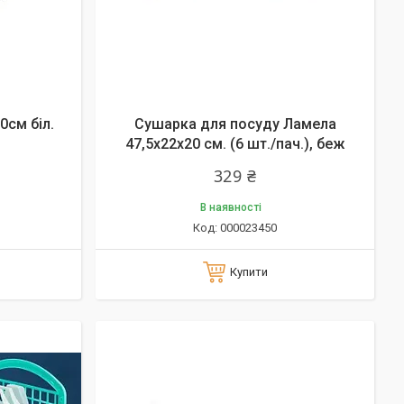
0см біл.
Сушарка для посуду Ламела
47,5х22х20 см. (6 шт./пач.), беж
329 ₴
В наявності
000023450
Купити