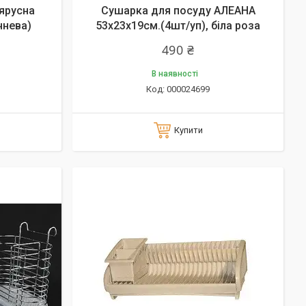
ярусна
Сушарка для посуду АЛЕАНА
чнева)
53х23х19см.(4шт/уп), біла роза
490 ₴
В наявності
000024699
Купити