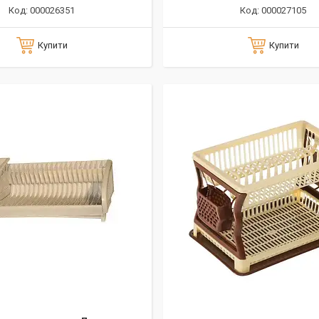
000026351
000027105
Купити
Купити