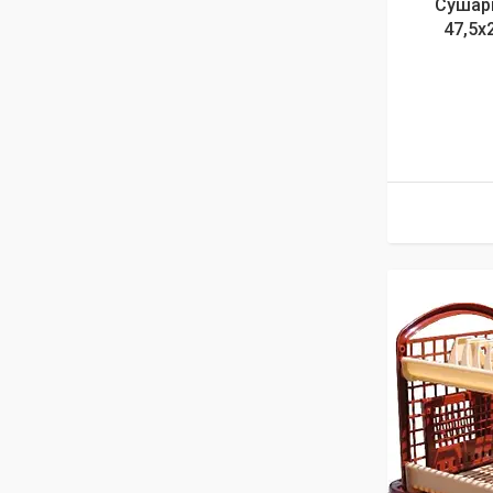
Сушар
47,5х2