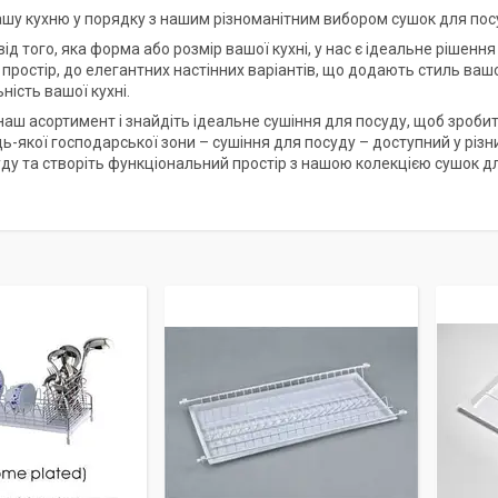
шу кухню у порядку з нашим різноманітним вибором сушок для пос
д того, яка форма або розмір вашої кухні, у нас є ідеальне рішення 
простір, до елегантних настінних варіантів, що додають стиль вашо
ність вашої кухні.
наш асортимент і знайдіть ідеальне сушіння для посуду, щоб зроби
ь-якої господарської зони – сушіння для посуду – доступний у різн
ду та створіть функціональний простір з нашою колекцією сушок д