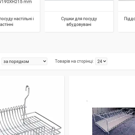
осуду настільні і
Сушки для посуду
Підд
астінні
вбудовувані