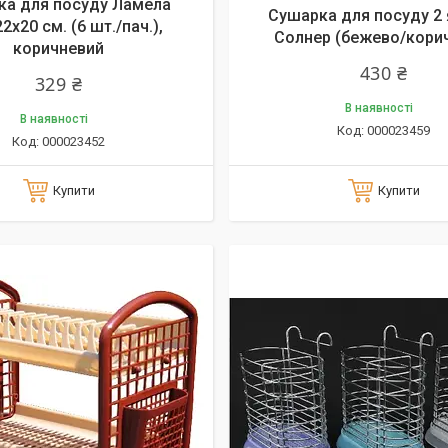
ка для посуду Ламела
Сушарка для посуду 2 
2х20 см. (6 шт./пач.),
Солнер (бежево/кори
коричневий
430 ₴
329 ₴
В наявності
В наявності
000023459
000023452
Купити
Купити