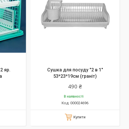
2 яр.
Сушка для посуду "2 в 1"
а
53*23*19см (граніт)
490 ₴
В наявності
000024696
Купити