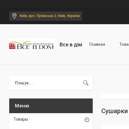
Київ, вул. Пухівська 2, Київ, Україна
Все в дім
Главная
Тов
Сушарки д
Товары