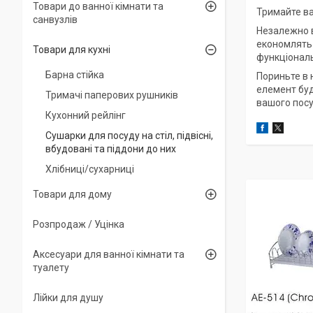
Товари до ванної кімнати та
Тримайте ва
санвузлів
Незалежно ві
економлять 
Товари для кухні
функціональ
Барна стійка
Пориньте в 
елемент буд
Тримачі паперових рушників
вашого посу
Кухонний рейлінг
Сушарки для посуду на стіл, підвісні,
вбудовані та піддони до них
Хлібниці/сухарниці
Товари для дому
Розпродаж / Уцінка
Аксесуари для ванної кімнати та
туалету
Лійки для душу