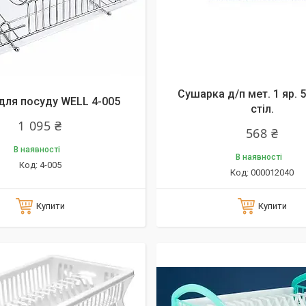
Сушарка д/п мет. 1 яр. 5
для посуду WELL 4-005
стіл.
1 095 ₴
568 ₴
В наявності
В наявності
4-005
000012040
Купити
Купити