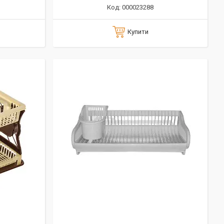
000023288
Купити