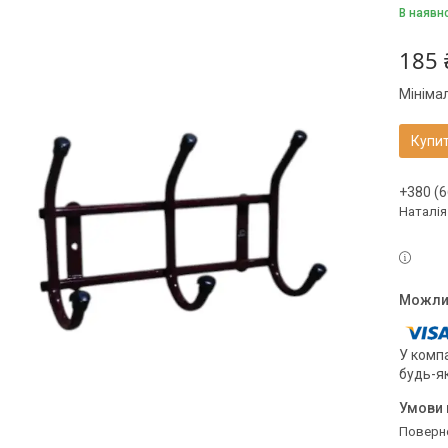
В наявн
185 
Мініма
Купи
+380 (6
Наталія
У компа
будь-я
поверн