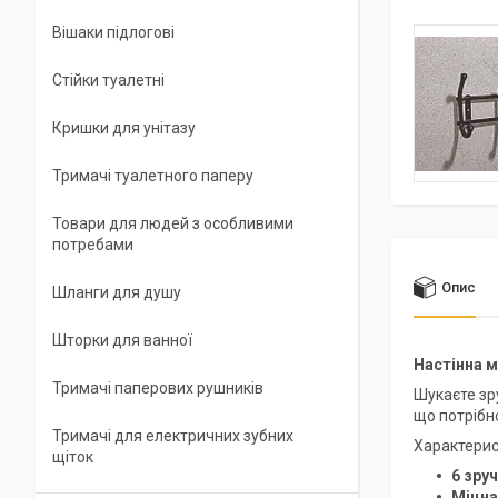
Вішаки підлогові
Стійки туалетні
Кришки для унітазу
Тримачі туалетного паперу
Товари для людей з особливими
потребами
Опис
Шланги для душу
Шторки для ванної
Настінна м
Тримачі паперових рушників
Шукаєте зру
що потрібн
Тримачі для електричних зубних
Характерис
щіток
6 зруч
Міцна