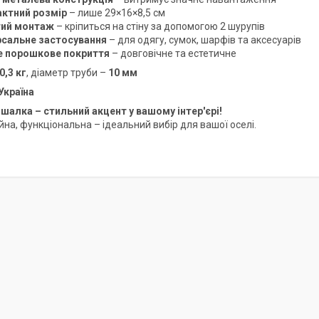
ктний розмір
– лише 29×16×8,5 см
тий монтаж
– кріпиться на стіну за допомогою 2 шурупів
рсальне застосування
– для одягу, сумок, шарфів та аксесуарів
е порошкове покриття
– довговічне та естетичне
0,3 кг
, діаметр труби –
10 мм
Україна
ішалка – стильний акцент у вашому інтер'єрі!
йна, функціональна – ідеальний вибір для вашої оселі.