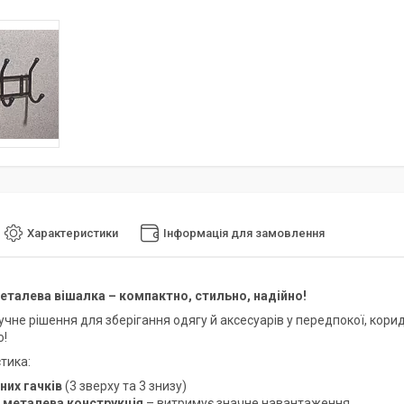
Характеристики
Інформація для замовлення
еталева вішалка – компактно, стильно, надійно!
чне рішення для зберігання одягу й аксесуарів у передпокої, корид
о!
тика:
них гачків
(3 зверху та 3 знизу)
 металева конструкція
– витримує значне навантаження