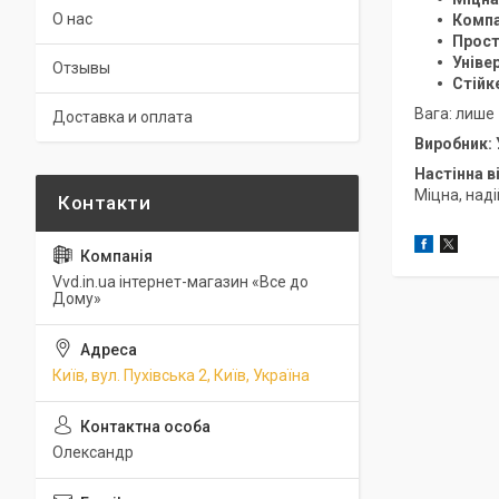
О нас
Компа
Прос
Уніве
Отзывы
Стійк
Вага: лише
Доставка и оплата
Виробник: 
Настінна в
Міцна, наді
Vvd.in.ua інтернет-магазин «Все до
Дому»
Київ, вул. Пухівська 2, Київ, Україна
Олександр