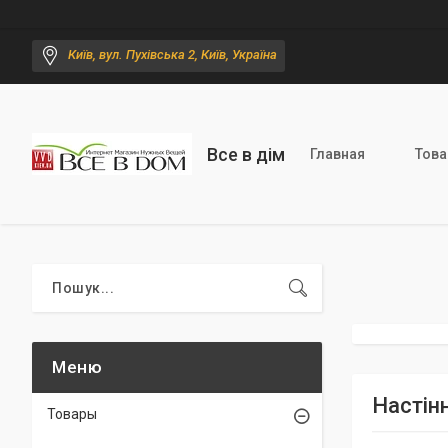
Київ, вул. Пухівська 2, Київ, Україна
Все в дім
Главная
Тов
Настін
Товары