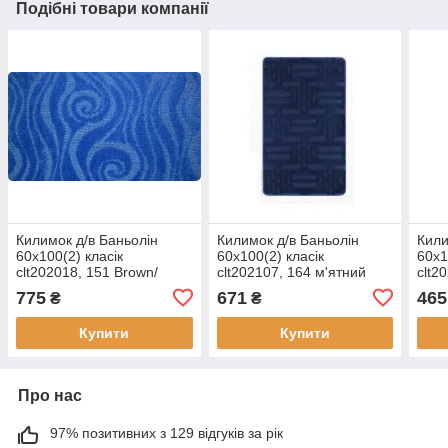
Подібні товари компанії
Килимок д/в Баньолін
Килимок д/в Баньолін
Кили
60х100(2) класік
60х100(2) класік
60х1
clt202018, 151 Brown/
clt202107, 164 м'ятний
clt2
темний беж
цегл
775
671
465
₴
₴
Купити
Купити
Про нас
97% позитивних з 129 відгуків за рік