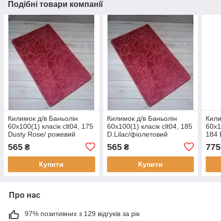
Подібні товари компанії
Килимок д/в Баньолін
Килимок д/в Баньолін
Кили
60х100(1) класік clt04, 175
60х100(1) класік clt04, 185
60х1
Dusty Rose/ рожевий
D.Lilac/фіолетовий
184 
блідий
565
565
775
₴
₴
Купити
Купити
Про нас
97% позитивних з 129 відгуків за рік