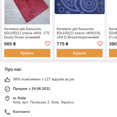
Килимок д/в Баньолін
Килимок д/в Баньолін
Кили
60х100(1) класік clt04, 175
60х100(2) класік clt09(19),
50х8
Dusty Rose/ рожевий
184 D.Brown/коричневий
D.Li
блідий
565
775
390
₴
₴
Купити
Купити
Про нас
98% позитивних з 127 відгуків за рік
Працює з 24.06.2011
м. Київ
Київ, вул. Пухівська 2, Київ, Україна
Контакти