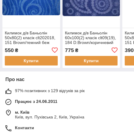
Килимок д/в Баньолін
Килимок д/в Баньолін
Кили
50х80(2) класік clt202018,
60х100(2) класік clt09(19),
50х8
151 Brown/темний беж
184 D.Brown/коричневий
151 
550
775
390
₴
₴
Купити
Купити
Про нас
97% позитивних з 129 відгуків за рік
Працює з 24.06.2011
м. Київ
Київ, вул. Пухівська 2, Київ, Україна
Контакти