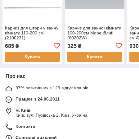
Карниз для штори у ванну
Карниз для ванної кімнати
Карн
кімнату 110-200 см
100-200см Mobe білий
ванн
(2100231)
(60202W)
см 
685
325
930
₴
₴
Купити
Купити
Про нас
97% позитивних з 129 відгуків за рік
Працює з 24.06.2011
м. Київ
Київ, вул. Пухівська 2, Київ, Україна
Контакти
Сьогодні вихідний