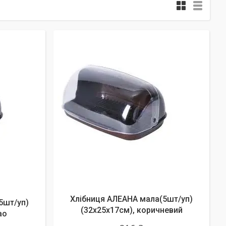
Хлібниця АЛЕАНА мала(5шт/уп)
5шт/уп)
(32х25х17см), коричневий
ао