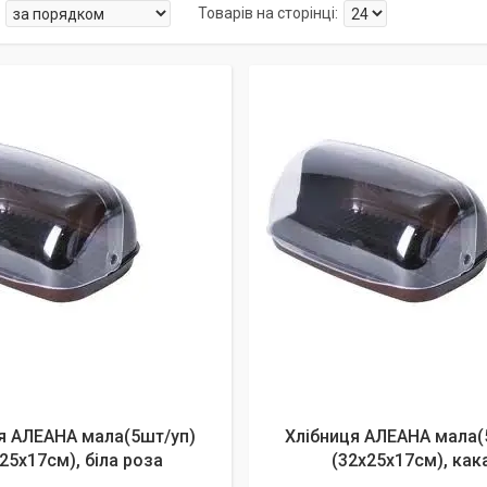
я АЛЕАНА мала(5шт/уп)
Хлібниця АЛЕАНА мала(
25х17см), біла роза
(32х25х17см), как