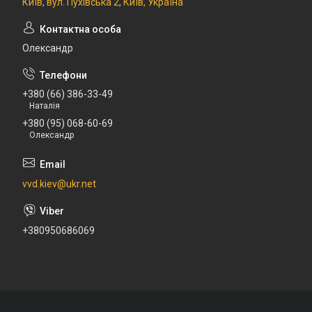
Київ, вул. Пухівська 2, Київ, Україна
Олександр
+380 (66) 386-33-49
Наталія
+380 (95) 068-60-69
Олександр
vvd.kiev@ukr.net
+380950686069