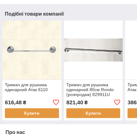
Подібні товари компанії
Тримач для рушника
Тримач для рушника
Трим
одинарний Атак 6110
одинарний 80см Rondo
Атак
(розпродаж) 829911U
616,48
821,40
386
₴
₴
Купити
Купити
Про нас