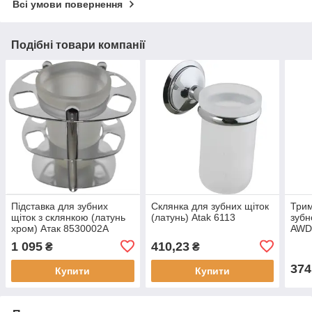
Всі умови повернення
Подібні товари компанії
Підставка для зубних
Склянка для зубних щіток
Трим
щіток з склянкою (латунь
(латунь) Atak 6113
зубн
хром) Атак 8530002A
AWD
1 095
410,23
₴
₴
374
Купити
Купити