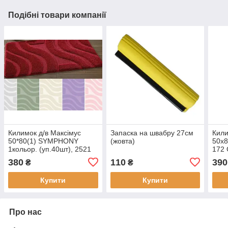
Подібні товари компанії
Килимок д/в Максімус
Запаска на швабру 27см
Кили
50*80(1) SYMPHONY
(жовта)
50х8
1кольор. (уп.40шт), 2521
172 
пісочно сірий
380
110
390
₴
₴
Купити
Купити
Про нас