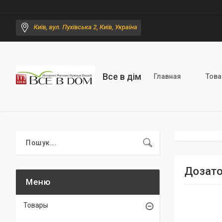
Київ, вул. Пухівська 2, Київ, Україна
Все в дім
Главная
Тов
Дозато
Товары