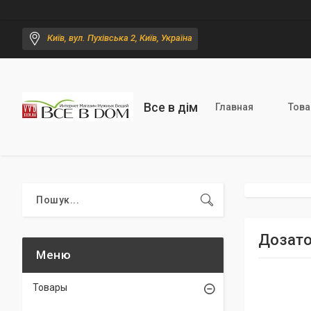
Київ, вул. Пухівська 2, Київ, Україна
Все в дім
Главная
Тов
Дозато
Товары