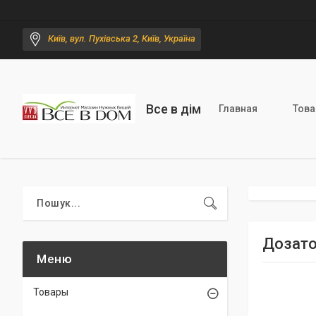
Київ, вул. Пухівська 2, Київ, Україна
Все в дім
Главная
Тов
Дозато
Товары