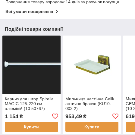
Повернення товару впродовж 14 днів за рахунок покупця
Всі умови повернення
Подібні товари компанії
Карниз для штор Spirella
Мильниця настінна Celik
Миль
MAGIC 125-220 см
антична бронза (KU10-
GEM
алюміній (10.50767)
003.2)
(10.
1 154
953,49
619
₴
₴
Купити
Купити