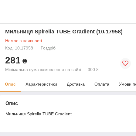
Мильниця Spirella TUBE Gradient (10.17958)
Немає в наявності
Код: 10.17958
Роздріб
281
₴
Мінімальна сума замовлення на сайті — 300 ₴
Опис
Характеристики
Доставка
Оплата
Умови п
Опис
Мильниця Spirella TUBE Gradient