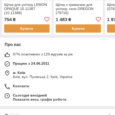
Щітка для унітазу LEMON
Щітка з тримачем для
Щітк
OPAQUE 10.11387
унітазу, скло OREGON
(078
(10.11388)
(79716)
754
1 483
1 9
₴
₴
Купити
Купити
Про нас
97% позитивних з 129 відгуків за рік
Працює з 24.06.2011
м. Київ
Київ, вул. Пухівська 2, Київ, Україна
Контакти
Сьогодні вихідний
Показати весь графік роботи