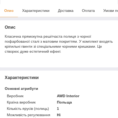
Опис
Характеристики
Доставка
Оплата
Умови п
Опис
Класична прямокутна решітчаста полиця з чорної
пофарбованої сталі з матовим покриттям. У комплект входять
кріпильні гвинти зі спеціальними чорними кришками. Це
створює дуже естетичний ефект.
Характеристики
Основні атрибути
Виробник
AWD Interior
Країна виробник
Польща
Кількість ярусів (полиць)
1
Можливість регулювання
Ні