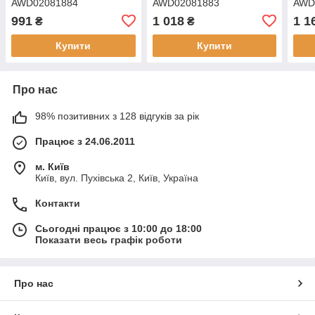
AWD02081884
AWD02081883
AWD
991
1 018
1 1
₴
₴
Купити
Купити
Про нас
98% позитивних з 128 відгуків за рік
Працює з 24.06.2011
м. Київ
Київ, вул. Пухівська 2, Київ, Україна
Контакти
Сьогодні працює з 10:00 до 18:00
Показати весь графік роботи
Про нас