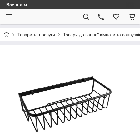
Все в дім
Товари та послуги
Товари до ванної кімнати та санвузлі