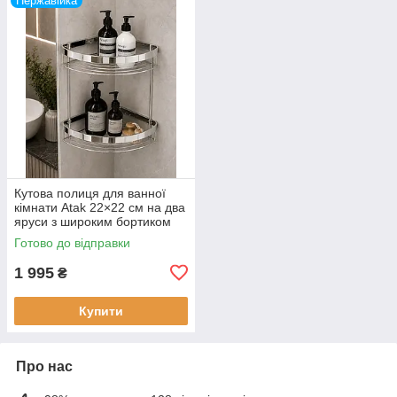
Нержавійка
Кутова полиця для ванної
кімнати Atak 22×22 см на два
яруси з широким бортиком
18 мм (нержавіюча сталь)
Готово до відправки
2030431LUX
1 995
₴
Купити
Про нас