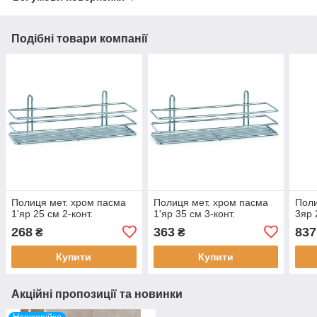
Подібні товари компанії
Полиця мет. хром пасма
Полиця мет. хром пасма
Поли
1'яр 25 см 2-конт.
1'яр 35 см 3-конт.
3яр 
268
363
837
₴
₴
Купити
Купити
Акційні пропозиції та новинки