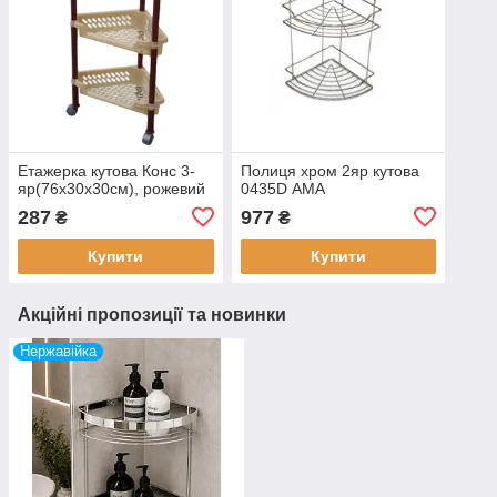
Етажерка кутова Конс 3-
Полиця хром 2яр кутова
яр(76х30х30см), рожевий
0435D АМА
287
977
₴
₴
Купити
Купити
Акційні пропозиції та новинки
Нержавійка