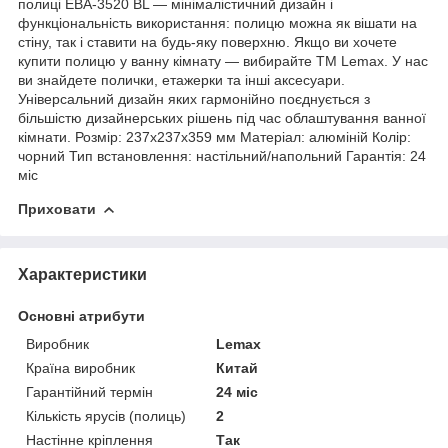
полиці EBA-3520 BL — мінімалістичний дизайн і
функціональність використання: полицю можна як вішати на
стіну, так і ставити на будь-яку поверхню. Якщо ви хочете
купити полицю у ванну кімнату — вибирайте ТМ Lemax. У нас
ви знайдете полички, етажерки та інші аксесуари.
Універсальний дизайн яких гармонійно поєднується з
більшістю дизайнерських рішень під час облаштування ванної
кімнати. Розмір: 237х237х359 мм Матеріал: алюміній Колір:
чорний Тип встановлення: настільний/напольний Гарантія: 24
міс
Приховати
Характеристики
Основні атрибути
Виробник
Lemax
Країна виробник
Китай
Гарантійний термін
24 міс
Кількість ярусів (полиць)
2
Настінне кріплення
Так