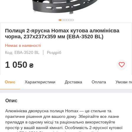
Полиця 2-ярусна Homax кутова алюмінієва
чорна, 237х237х359 мм (EBA-3520 BL)
Немає в наявності
Код: EBA-3520 BL
Роздріб
1 050
₴
Опис
Характеристики
Доставка
Оплата
Умови п
Опис
Алюмінієва двоярусна полиця Homax — це стильне та
практичне рішення для вашого дому. Зберігайте все лазне
приладдя в одному місці та раціонально використовуйте
простір у вашій ванній кімнаті. Особливість 2-ярусної кутової