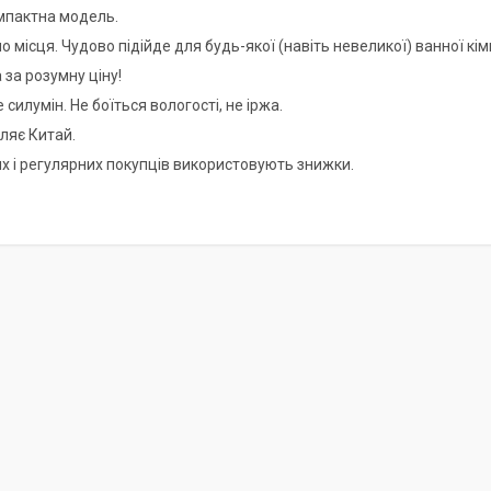
омпактна модель.
 місця. Чудово підійде для будь-якої (навіть невеликої) ванної кім
 за розумну ціну!
 силумін. Не боїться вологості, не іржа.
ляє Китай.
х і регулярних покупців використовують знижки.