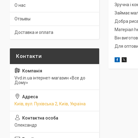
Зручна і к
О нас
Займає мало
Отзывы
Добра риса
Матеріал he
Доставка и оплата
Він виготов
Для оптови
Vvd.in.ua інтернет-магазин «Все до
Дому»
Київ, вул. Пухівська 2, Київ, Україна
Олександр