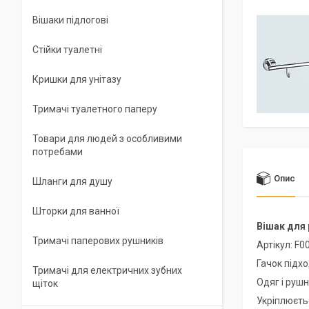
Вішаки підлогові
Стійки туалетні
Кришки для унітазу
Тримачі туалетного паперу
Товари для людей з особливими
потребами
Опис
Шланги для душу
Шторки для ванної
Вішак для 
Тримачі паперових рушників
Артікул: F0
Гачок підхо
Тримачі для електричних зубних
Одяг і рушн
щіток
Укріплюєть