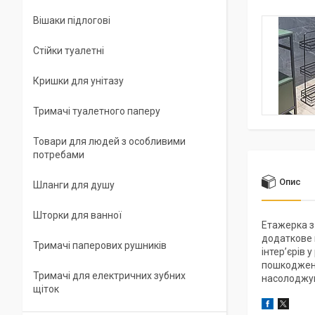
Вішаки підлогові
Стійки туалетні
Кришки для унітазу
Тримачі туалетного паперу
Товари для людей з особливими
потребами
Опис
Шланги для душу
Шторки для ванної
Етажерка з 
додаткове м
Тримачі паперових рушників
інтер’єрів 
пошкоджень
Тримачі для електричних зубних
насолоджув
щіток