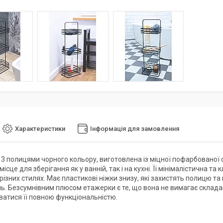
Характеристики
Інформація для замовлення
3 полицями чорного кольору, виготовлена із міцної пофарбованої ст
ісце для зберігання як у ванній, так і на кухні. Її мінімалістична 
у різних стилях. Має пластикові ніжки знизу, які захистять полицю т
. Безсумнівним плюсом етажерки є те, що вона не вимагає складання
атися її повною функціональністю.