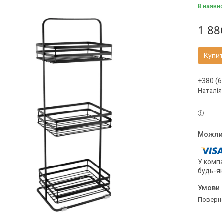
В наявн
1 88
Купи
+380 (6
Наталія
У компа
будь-я
поверн