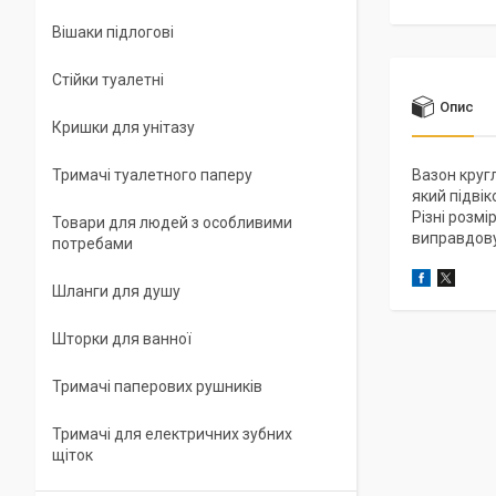
Вішаки підлогові
Стійки туалетні
Опис
Кришки для унітазу
Тримачі туалетного паперу
Вазон круг
який підвік
Різні розм
Товари для людей з особливими
виправдову
потребами
Шланги для душу
Шторки для ванної
Тримачі паперових рушників
Тримачі для електричних зубних
щіток