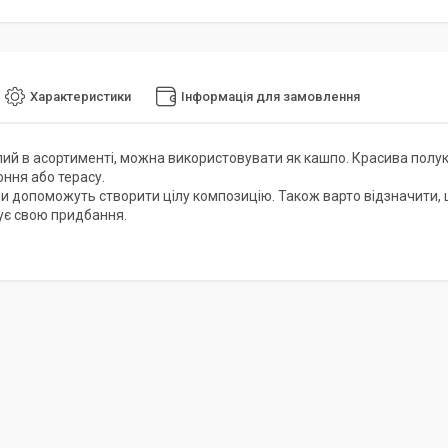
Характеристики
Інформація для замовлення
лий в асортименті, можна використовувати як кашпо. Красива пол
оння або терасу.
іри допоможуть створити цілу композицію. Також варто відзначити, 
є свою придбання.