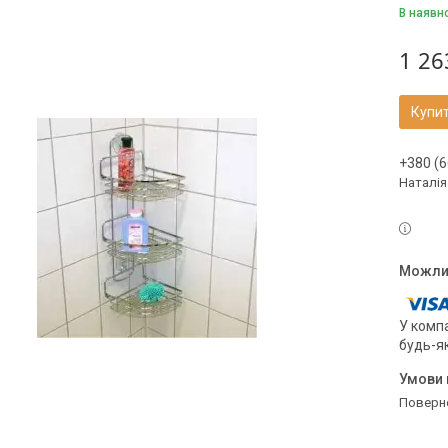
В наявн
1 26
Купи
+380 (6
Наталія
У компа
будь-я
поверн