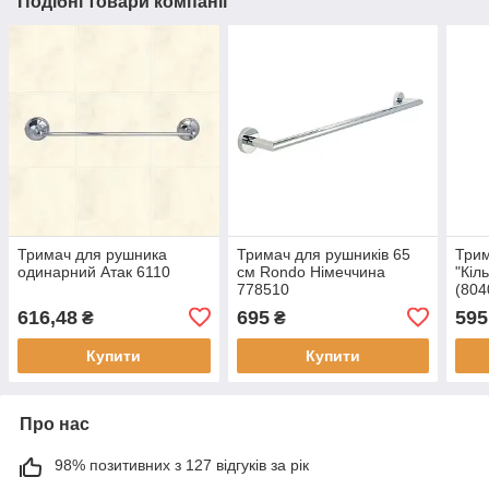
Подібні товари компанії
Тримач для рушника
Тримач для рушників 65
Трим
одинарний Атак 6110
см Rondo Німеччина
"Кіл
778510
(804
616,48
695
595
₴
₴
Купити
Купити
Про нас
98% позитивних з 127 відгуків за рік