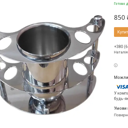
Готово 
850 
Купи
+380 (6
Наталія
У компа
будь-я
поверн