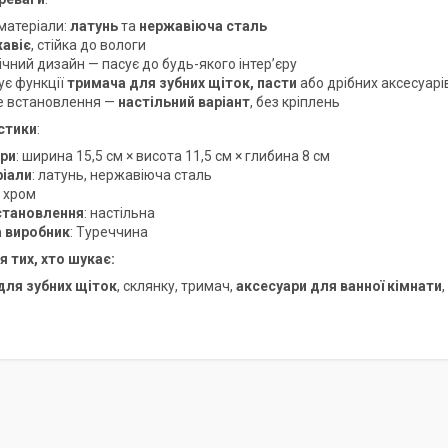
 матеріали:
латунь
та
нержавіюча сталь
жавіє
, стійка до вологи
чний дизайн — пасує до будь-якого інтер’єру
ує функції
тримача для зубних щіток, пасти
або дрібних аксесуарі
е встановлення —
настільний варіант
, без кріплень
стики
:
ри
: ширина 15,5 см × висота 11,5 см × глибина 8 см
іали
: латунь, нержавіюча сталь
: хром
становлення
: настільна
а виробник
: Туреччина
я тих, хто шукає:
для зубних щіток
, склянку, тримач,
аксесуари для ванної кімнати