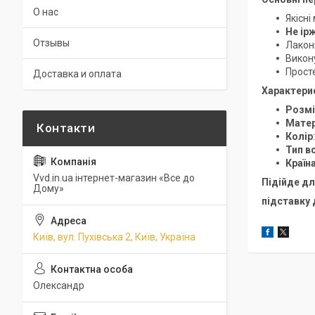
О нас
Якісні
Не ір
Отзывы
Лаконі
Викон
Прост
Доставка и оплата
Характери
Розмі
Матер
Колір
Тип в
Країн
Vvd.in.ua інтернет-магазин «Все до
Підійде дл
Дому»
підставку 
Київ, вул. Пухівська 2, Київ, Україна
Олександр