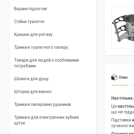
Вішаки підлогові
Стійки туалетні
Кришки для унітазу
Тримачі туалетного паперу
Товари для людей з особливими
потребами
Опис
Шланги для душу
Шторки для ванної
Настільна 
Тримачі паперових рушників
Ця
настіль
що не підда
Тримачі для електричних зубних
Підставка
щіток
сучасної ва
Основні пе