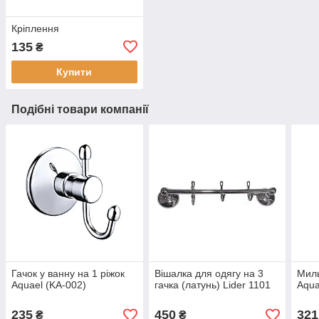
Кріплення
135
₴
Купити
Подібні товари компанії
Гачок у ванну на 1 ріжок
Вішалка для одягу на 3
Миль
Aquael (KA-002)
гачка (латунь) Lider 1101
Aqua
235
450
321
₴
₴