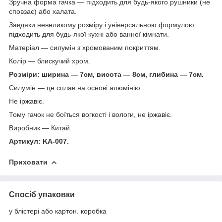
Зручна форма гачка ― підходить для будь-якого рушники (не
сповзає) або халата.
Завдяки невеликому розміру і універсальною формулою
підходить для будь-якої кухні або ванної кімнати.
Матеріал ― силумін з хромованим покриттям.
Колір ― блискучий хром.
Розміри: ширина ― 7см, висота ― 8см, глибина ― 7см.
Силумін ― це сплав на основі алюмінію.
Не іржавіє.
Тому гачок не боїться вогкості і вологи, не іржавіє.
Виробник ― Китай.
Артикул: KA-007.
Приховати
Спосіб упаковки
у блістері або картон. коробка