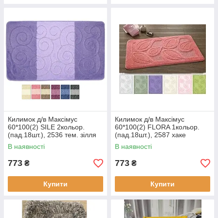
Килимок д/в Максімус
Килимок д/в Максімус
60*100(2) SILE 2кольор.
60*100(2) FLORA 1кольор.
(пад.18шт.), 2536 тем. зілля
(пад.18шт.), 2587 хаке
В наявності
В наявності
773
773
₴
₴
Купити
Купити