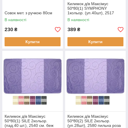
Килимок д/в Максімус
50*80(1) SYMPHONY
Совок мет. з ручкою 80см
1кольор. (уп.40шт), 2517
молочний
В наявності
В наявності
230
389
₴
₴
Купити
Купити
Килимок д/в Максімус
Килимок д/в Максімус
50*80(1) SILE 2кольор.
50*80(2) SILE 2кольор.
(пад.40 шт.), 2540 см. беж
(уп.28шт), 2580 пильна роза