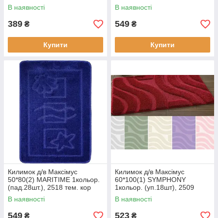
В наявності
В наявності
389
549
₴
₴
Купити
Купити
Килимок д/в Максімус
Килимок д/в Максімус
50*80(2) MARITIME 1кольор.
60*100(1) SYMPHONY
(пад.28шт.), 2518 тем. кор
1кольор. (уп.18шт), 2509
блакитний
В наявності
В наявності
549
523
₴
₴