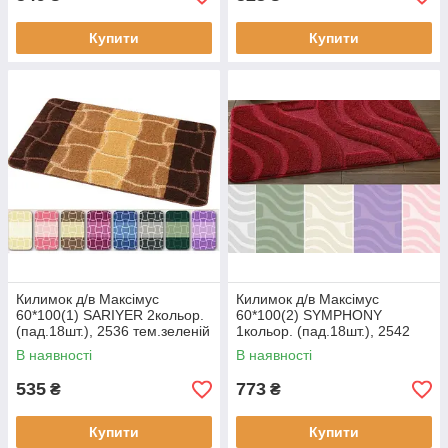
Купити
Купити
Килимок д/в Максімус
Килимок д/в Максімус
60*100(1) SARIYER 2кольор.
60*100(2) SYMPHONY
(пад.18шт.), 2536 тем.зеленій
1кольор. (пад.18шт.), 2542
олива
В наявності
В наявності
535
773
₴
₴
Купити
Купити