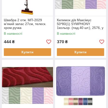
Швабра 2 отж. МП-2029
Килимок д/в Максімус
м'який запас 27см, телеск.
50*80(1) SYMPHONY
хром.ручка
1кольор. (пад.40 шт.), 2576, у
такий спосіб бордо
В наявності
В наявності
444
370
₴
₴
Купити
Купити