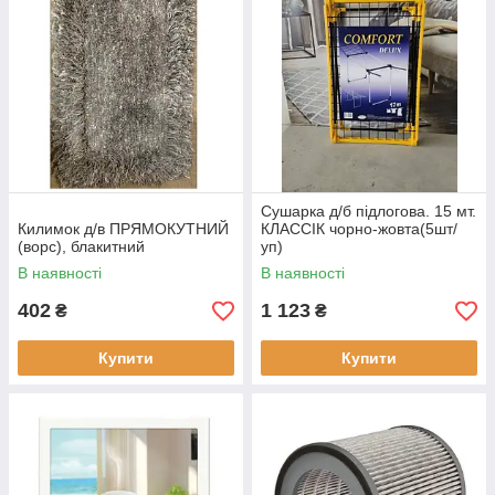
Сушарка д/б підлогова. 15 мт.
Килимок д/в ПРЯМОКУТНИЙ
КЛАССІК чорно-жовта(5шт/
(ворс), блакитний
уп)
В наявності
В наявності
402
1 123
₴
₴
Купити
Купити