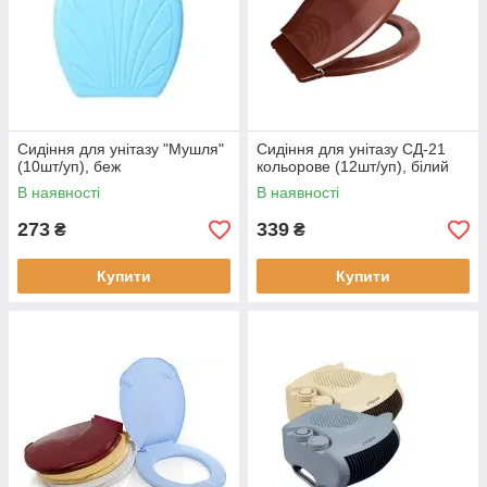
Сидіння для унітазу "Мушля"
Сидіння для унітазу СД-21
(10шт/уп), беж
кольорове (12шт/уп), білий
В наявності
В наявності
273
339
₴
₴
Купити
Купити