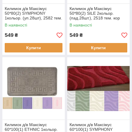
Килимок д/в Максімус
Килимок д/в Максімус
50*80(2) SYMPHONY
50*80(2) SILE 2кольор.
1кольор. (уп.28шт), 2582 тем.
(пад.28шт.), 2518 тем. кор
синій
В наявності
В наявності
549
549
₴
₴
Купити
Купити
Килимок д/в Максімус
Килимок д/в Максімус
60*100(1) ETHNIC 1кольор.
60*100(1) SYMPHONY