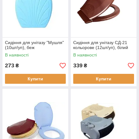
Сидіння для унітазу "Мушля"
Сидіння для унітазу СД-21
(10шт/уп), беж
кольорове (12шт/уп), білий
В наявності
В наявності
273
339
₴
₴
Купити
Купити