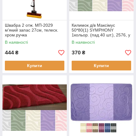
Швабра 2 отж. МП-2029
Килимок д/в Максімус
м'який запас 27см, телеск.
50*80(1) SYMPHONY
хром.ручка
1кольор. (пад.40 шт.), 2576, у
такий спосіб бордо
В наявності
В наявності
444
370
₴
₴
Купити
Купити