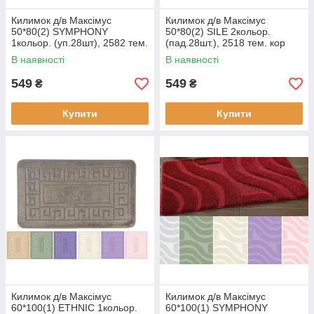
Килимок д/в Максімус
Килимок д/в Максімус
50*80(2) SYMPHONY
50*80(2) SILE 2кольор.
1кольор. (уп.28шт), 2582 тем.
(пад.28шт.), 2518 тем. кор
синій
В наявності
В наявності
549
549
₴
₴
Купити
Купити
Килимок д/в Максімус
Килимок д/в Максімус
60*100(1) ETHNIC 1кольор.
60*100(1) SYMPHONY