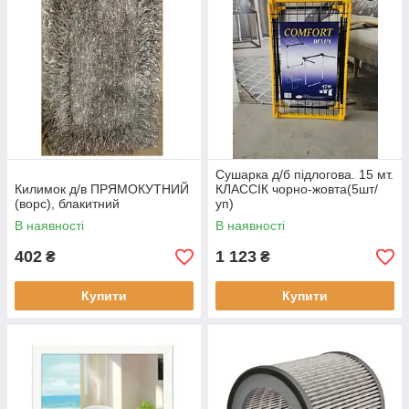
Сушарка д/б підлогова. 15 мт.
Килимок д/в ПРЯМОКУТНИЙ
КЛАССІК чорно-жовта(5шт/
(ворс), блакитний
уп)
В наявності
В наявності
402
1 123
₴
₴
Купити
Купити