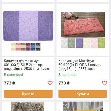
Килимок д/в Максімус
Килимок д/в Максімус
60*100(2) SILE 2кольор.
60*100(2) FLORA 1кольор.
(пад.18шт.), 2536 тем. зілля
(пад.18шт.), 2587 хаке
В наявності
В наявності
773
773
₴
₴
Купити
Купити