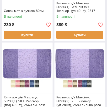
Килимок д/в Максімус
50*80(1) SYMPHONY
Совок мет. з ручкою 80см
1кольор. (уп.40шт), 2517
молочний
В наявності
В наявності
230
389
₴
₴
Купити
Купити
Килимок д/в Максімус
Килимок д/в Максімус
50*80(1) SILE 2кольор.
50*80(2) SILE 2кольор.
(пад.40 шт.), 2540 см. беж
(уп.28шт), 2580 пильна роза