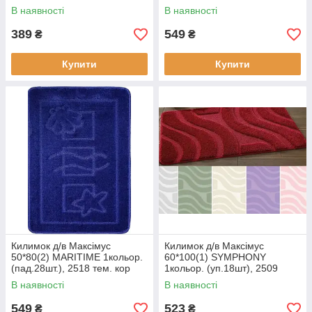
В наявності
В наявності
389
549
₴
₴
Купити
Купити
Килимок д/в Максімус
Килимок д/в Максімус
50*80(2) MARITIME 1кольор.
60*100(1) SYMPHONY
(пад.28шт.), 2518 тем. кор
1кольор. (уп.18шт), 2509
блакитний
В наявності
В наявності
549
523
₴
₴