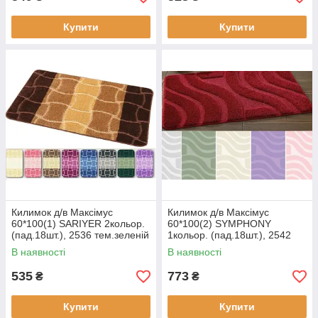
Купити
Купити
Килимок д/в Максімус
Килимок д/в Максімус
60*100(1) SARIYER 2кольор.
60*100(2) SYMPHONY
(пад.18шт.), 2536 тем.зеленій
1кольор. (пад.18шт.), 2542
олива
В наявності
В наявності
535
773
₴
₴
Купити
Купити