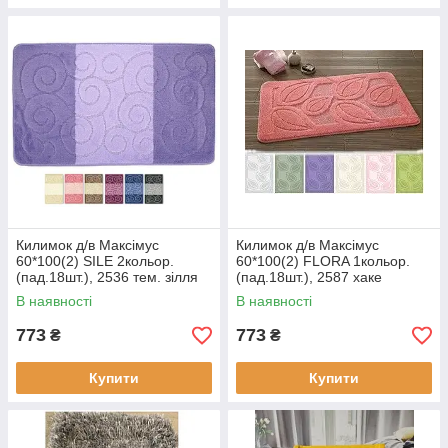
Килимок д/в Максімус
Килимок д/в Максімус
60*100(2) SILE 2кольор.
60*100(2) FLORA 1кольор.
(пад.18шт.), 2536 тем. зілля
(пад.18шт.), 2587 хаке
В наявності
В наявності
773
773
₴
₴
Купити
Купити