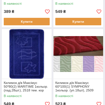
В наявності
В наявності
389
549
₴
₴
Купити
Купити
Килимок д/в Максімус
Килимок д/в Максімус
50*80(2) MARITIME 1кольор.
60*100(1) SYMPHONY
(пад.28шт.), 2518 тем. кор
1кольор. (уп.18шт), 2509
блакитний
В наявності
В наявності
549
523
₴
₴