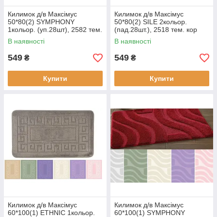
Килимок д/в Максімус
Килимок д/в Максімус
50*80(2) SYMPHONY
50*80(2) SILE 2кольор.
1кольор. (уп.28шт), 2582 тем.
(пад.28шт.), 2518 тем. кор
синій
В наявності
В наявності
549
549
₴
₴
Купити
Купити
Килимок д/в Максімус
Килимок д/в Максімус
60*100(1) ETHNIC 1кольор.
60*100(1) SYMPHONY