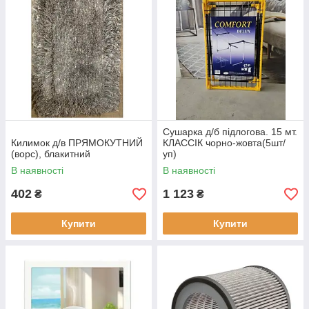
Сушарка д/б підлогова. 15 мт.
Килимок д/в ПРЯМОКУТНИЙ
КЛАССІК чорно-жовта(5шт/
(ворс), блакитний
уп)
В наявності
В наявності
402
1 123
₴
₴
Купити
Купити