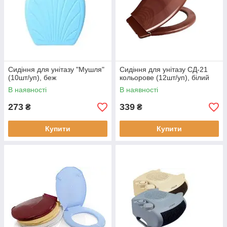
Сидіння для унітазу "Мушля"
Сидіння для унітазу СД-21
(10шт/уп), беж
кольорове (12шт/уп), білий
В наявності
В наявності
273
339
₴
₴
Купити
Купити