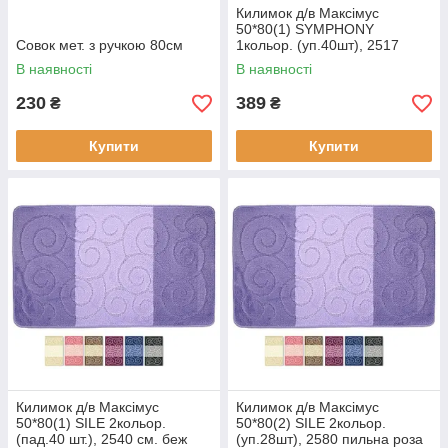
Килимок д/в Максімус
50*80(1) SYMPHONY
Совок мет. з ручкою 80см
1кольор. (уп.40шт), 2517
молочний
В наявності
В наявності
230
389
₴
₴
Купити
Купити
Килимок д/в Максімус
Килимок д/в Максімус
50*80(1) SILE 2кольор.
50*80(2) SILE 2кольор.
(пад.40 шт.), 2540 см. беж
(уп.28шт), 2580 пильна роза