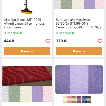
Швабра 2 отж. МП-2029
Килимок д/в Максімус
м'який запас 27см, телеск.
50*80(1) SYMPHONY
хром.ручка
1кольор. (пад.40 шт.), 2576, у
такий спосіб бордо
В наявності
В наявності
444
370
₴
₴
Купити
Купити