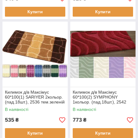
Купити
Купити
Килимок д/в Максімус
Килимок д/в Максімус
60*100(1) SARIYER 2кольор.
60*100(2) SYMPHONY
(пад.18шт.), 2536 тем.зеленій
1кольор. (пад.18шт.), 2542
олива
В наявності
В наявності
535
773
₴
₴
Купити
Купити