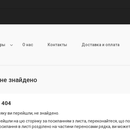
ары
О нас
Контакты
Доставка и оплата
 не знайдено
 404
а яку ви перейшли, не знайдено.
ейшли на цю сторінку за посиланням з листа, переконайтеся, що п
посилання в листі розділено на частини переносами рядка, ви может