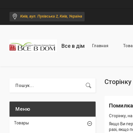
Київ, вул. Пухівська 2, Київ, Україна
Все в дім
Главная
Тов
Сторінку
Помилка
Сторінку, н
Товары
Якщо Ви пер
разі, якщо 